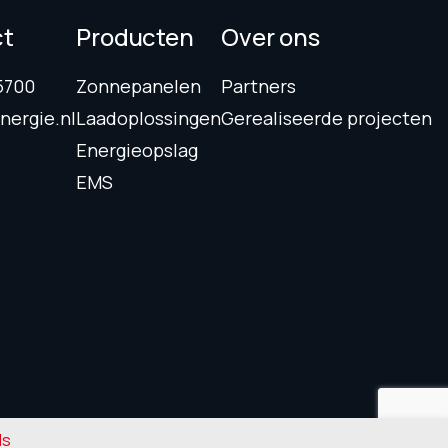
ct
Producten
Over ons
5700
Zonnepanelen
Partners
nergie.nl
Laadoplossingen
Gerealiseerde projecten
Energieopslag
EMS
ls