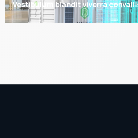
Vestibulum blandit viverra conval