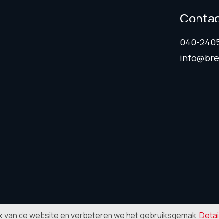
Conta
040-240
info@bre
ik van de website en verbeteren we het gebruiksgemak.
Detai