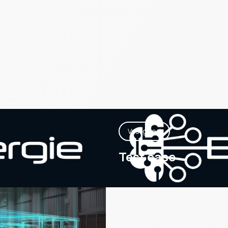
Vastgoed
Test case