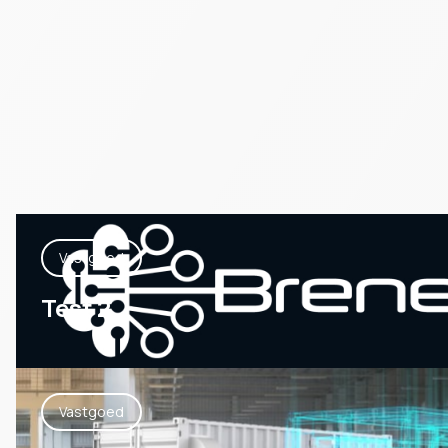
Vastgoed
Test 2
Vastgoed