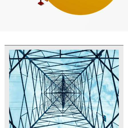
Maak jouw duurzame ambities waar
Bij Brenergie helpen we bedrijven om duurzame ambities
om te zetten in concrete resultaten. Met onze expertise
in het realiseren van projecten, onder andere
zonnestroominstallaties, laadoplossingen en
batterijopslag, zorgen we voor een
toekomstbestendige energietransitie.
Onze aanpak richt zich op het optimaal benutten van
groene energie, het waarborgen van netbalans en het
verhogen van kostenefficiëntie. Door slimme
oplossingen te implementeren, maken we organisaties
minder afhankelijk van fossiele brandstoffen en
ondersteunen we jouw groei in een veranderende markt.