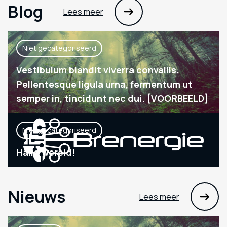
Blog
Lees meer
Niet gecategoriseerd
Vestibulum blandit viverra convallis.
Pellentesque ligula urna, fermentum ut
semper in, tincidunt nec dui. [VOORBEELD]
Niet gecategoriseerd
Hallo wereld!
Nieuws
Lees meer